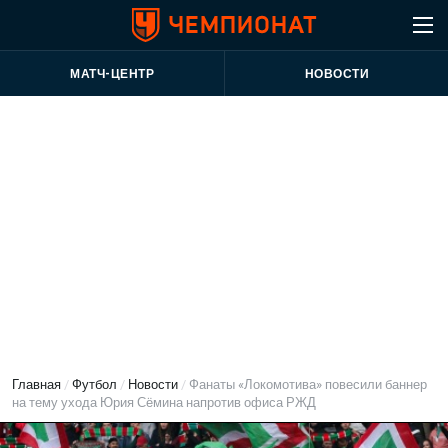
МАТЧ-ЦЕНТР
НОВОСТИ
Главная
/
Футбол
/
Новости
/
Фанаты «Локомотива» повесили баннер
на тему ухода Юрия Сёмина напротив офиса РЖД