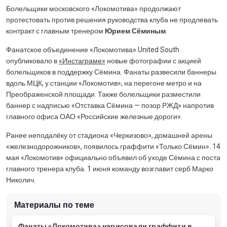
Болельщики московского «Локомотива» продолжают
протестовать против решения руководства клуба не продлевать
контракт с главным тренером
Юрием Сёминым
.
Фанатское объединение «Локомотива» United South
опубликовало в
«Инстаграме»
новые фотографии с акцией
болельщиков в поддержку Сёмина. Фанаты развесили баннеры
вдоль МЦК, у станции «Локомотив», на перегоне метро и на
Преображенской площади. Также болельщики разместили
баннер с надписью «Отставка Сёмина — позор РЖД» напротив
главного офиса ОАО «Российские железные дороги».
Ранее неподалёку от стадиона «Черкизово», домашней арены
«железнодорожников», появилось граффити «Только Сёмин». 14
мая «Локомотив» официально объявил об уходе Сёмина с поста
главного тренера клуба. 1 июня команду возглавит серб Марко
Николич.
Материалы по теме
Фанаты «Локомотива» нарисовали граффити в