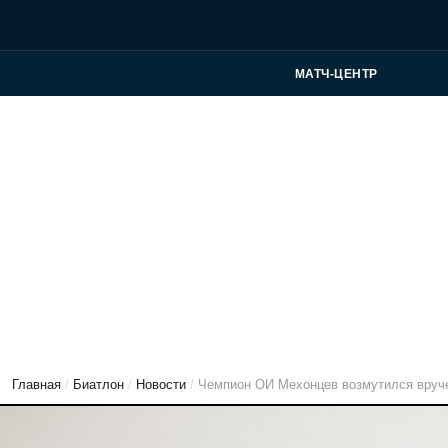
МАТЧ-ЦЕНТР
Главная
/
Биатлон
/
Новости
/
Чемпион ОИ Мехонцев возмутился вруче