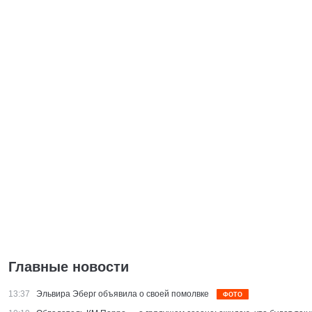
Главные новости
13:37
Эльвира Эберг объявила о своей помолвке
ФОТО