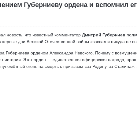
ением Губерниеву ордена и вспомнил ег
л новость, что известный комментатор
Дмитрий Губерниев
получ
т в первые дни Великой Отечественной войны «зассал и никуда не в
а Губерниева орденом Александра Невского. Почему с возмущением
лет истории. Этот орден — единственная офицерская награда, про
пулемётный огонь на смерть с призывом «за Родину, за Сталина»