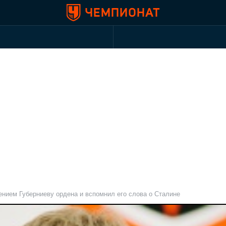
нием Губерниеву ордена и вспомнил его слова о Сталине