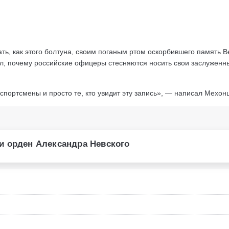
ть, как этого болтуна, своим поганым ртом оскорбившего память 
л, почему российские офицеры стесняются носить свои заслуженн
портсмены и просто те, кто увидит эту запись», — написал Мехон
и орден Александра Невского